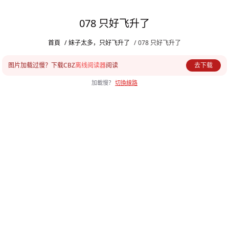
078 只好飞升了
首頁
/
妹子太多，只好飞升了
/
078 只好飞升了
图片加载过慢？下载CBZ
离线阅读器
阅读
去下载
加載慢？
切換線路