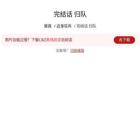
完结话 归队
首頁
/
近身狂兵
/
完结话 归队
图片加载过慢？下载CBZ
离线阅读器
阅读
去下载
加載慢？
切換線路