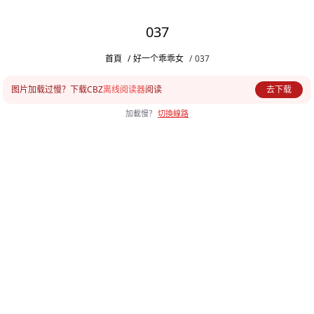
037
首頁
/
好一个乖乖女
/
037
图片加载过慢？下载CBZ
离线阅读器
阅读
去下载
加載慢？
切換線路