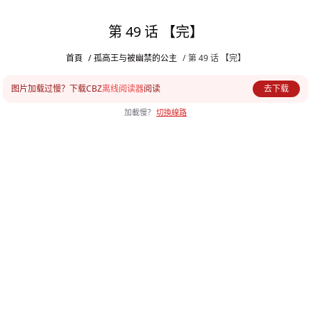
第 49 话 【完】
首頁
/
孤高王与被幽禁的公主
/
第 49 话 【完】
图片加载过慢？下载CBZ
离线阅读器
阅读
去下载
加載慢？
切換線路