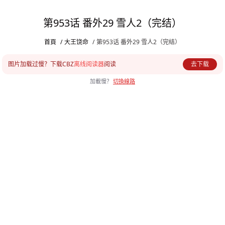
第953话 番外29 雪人2（完结）
首頁
/
大王饶命
/
第953话 番外29 雪人2（完结）
图片加载过慢？下载CBZ
离线阅读器
阅读
去下载
加載慢？
切換線路