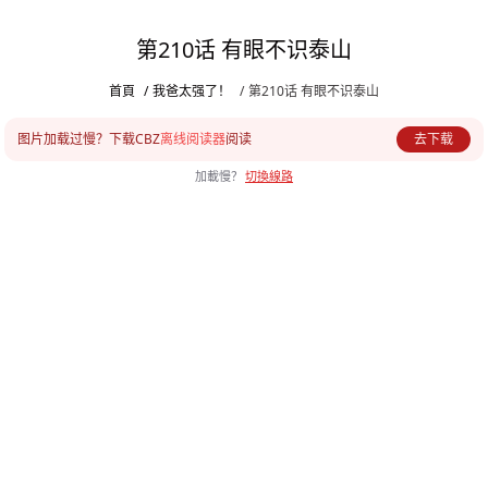
第210话 有眼不识泰山
首頁
/
我爸太强了！
/
第210话 有眼不识泰山
图片加载过慢？下载CBZ
离线阅读器
阅读
去下载
加載慢？
切換線路