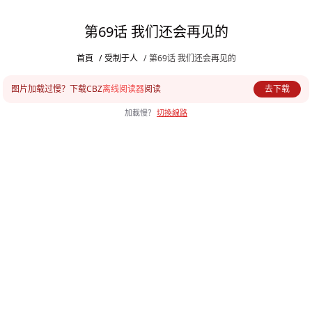
第69话 我们还会再见的
首頁
/
受制于人
/
第69话 我们还会再见的
图片加载过慢？下载CBZ
离线阅读器
阅读
去下载
加載慢？
切換線路