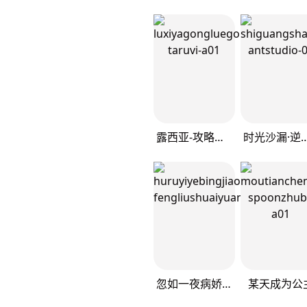
露西亚-攻略公爵计划
时光沙漏·逆转命
忽如一夜病娇来
某天成为公