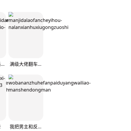
这一世我来当家主
满级大佬翻车以后
袭
我把男主和反派都养歪了