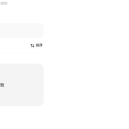
待體驗
排序
失败